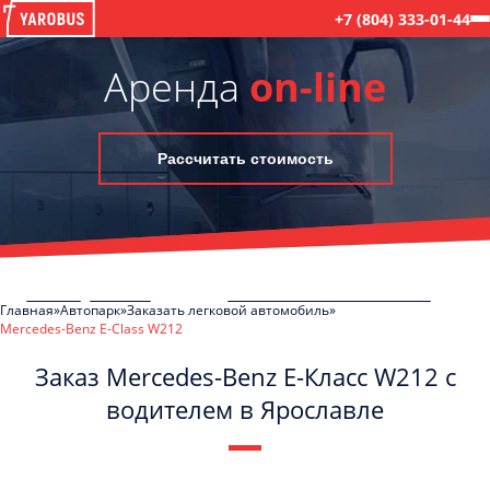
+7 (804) 333-01-44
Аренда
on-line
Рассчитать стоимость
Главная
Автопарк
Заказать легковой автомобиль
Mercedes-Benz E-Class W212
Заказ Mercedes-Benz E-Класс W212 с
водителем в Ярославле
C
Политикой конфиденциальности
ознакомлен(а), даю согласие на
обработку моих Персональных данных