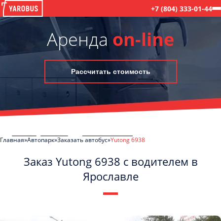
+7 (804) 333-01-44
Аренда
on-line
Рассчитать стоимость
Главная
Автопарк
Заказать автобус
Yutong 6938
Заказ Yutong 6938 с водителем в
Ярославле
C
Политикой конфиденциальности
ознакомлен(а), даю согласие на
обработку моих Персональных данных