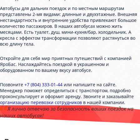
Автобусы для дальних поездок и по местным маршрутам
представлены 2-мя видами: длинные и двухэтажные. Внешняя
нестандартность и внутренние удобства привлекают большое
количество пассажиров. В наших автобусах можно жить
месяцами. Есть туалет, душ, мини-кухня/бар, холодильник. А
кресла с эффектом трансформации позволяют растянуться во
всю длину тела.
Откройте для себя мир приятных путешествий с компанией
ЯроБас. Наслаждайтесь поездкой в украшенном и
оборудованном по вашему вкусу автобусе.
Позвоните
+7 (804) 333-01-44
или напишите на сайте.
Менеджер поможет определиться с транспортом, подробно
проконсультирует и оформит аренду. Звоните и заказывайте
организацию перевозки сотрудников
в нашей компании.
Я лично отвечаю за безопасность ваших поездок на
наших автобусах!
Андрей Калашников
, директор компании "ЯроБас"